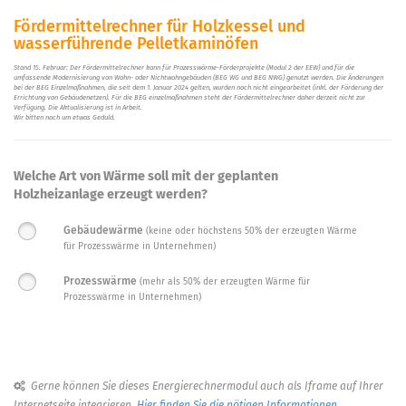
Fördermittelrechner für Holzkessel und
wasserführende Pelletkaminöfen
Stand 15. Februar: Der Fördermittelrechner kann für Prozesswärme-Förderprojekte (Modul 2 der EEW) und für die
umfassende Modernisierung von Wohn- oder Nichtwohngebäuden (BEG WG und BEG NWG) genutzt werden. Die Änderungen
bei der BEG Einzelmaßnahmen, die seit dem 1. Januar 2024 gelten, wurden noch nicht eingearbeitet (inkl. der Förderung der
Errichtung von Gebäudenetzen). Für die BEG einzelmaßnahmen steht der Fördermittelrechner daher derzeit nicht zur
Verfügung. Die Aktualisierung ist in Arbeit.
Wir bitten noch um etwas Geduld.
Welche Art von Wärme soll mit der geplanten
Holzheizanlage erzeugt werden?
Gebäudewärme
(keine oder höchstens 50% der erzeugten Wärme
für Prozesswärme in Unternehmen)
Prozesswärme
(mehr als 50% der erzeugten Wärme für
Prozesswärme in Unternehmen)
Gerne können Sie dieses Energierechnermodul auch als Iframe auf Ihrer
Internetseite integrieren.
Hier finden Sie die nötigen Informationen.